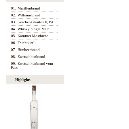
01.
Marillenbrand
02.
Williamsbrand
03.
Geschenkskarton 0,35l
04.
Whisky Single Malt
05.
Kärntner Mostbirne
06.
Fruchtkistl
07.
Himbeerbrand
08.
Zwetschkenbrand
09.
Zwetschkenbrand vom
Fass
Highlights