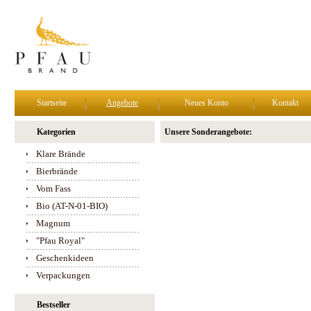
Startseite
Angebote
Neues Konto
Kontakt
Kategorien
Unsere Sonderangebote:
Klare Brände
Bierbrände
Vom Fass
Bio (AT-N-01-BIO)
Magnum
"Pfau Royal"
Geschenkideen
Verpackungen
Bestseller