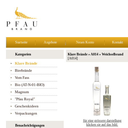
Startseite
Angebote
Neues Konto
Kontakt
Kategorien
Klare Brände » A014 » Weichselbrand
[A014]
Klare Brände
Bierbrände
Vom Fass
Bio (AT-N-01-BIO)
Magnum
"Pfau Royal"
Geschenkideen
Verpackungen
für eine grössere darstellung
klicken sie auf das bild.
Benachrichtigungen