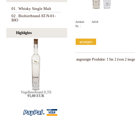
01.
Whisky Single Malt
02.
Biobierbrand AT-N-01-
BIO
Artikel-
A018
Nr. :
Highlights
angezeigte Produkte:
1
bis
2
(von
2
insge
Vogelbeerbrand 0,35l
95,00 EUR