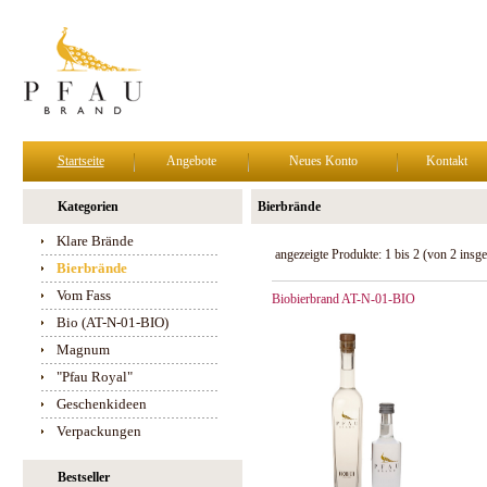
Startseite
Angebote
Neues Konto
Kontakt
Kategorien
Bierbrände
Klare Brände
angezeigte Produkte:
1
bis
2
(von
2
insge
Bierbrände
Vom Fass
Biobierbrand AT-N-01-BIO
Bio (AT-N-01-BIO)
Magnum
"Pfau Royal"
Geschenkideen
Verpackungen
Bestseller