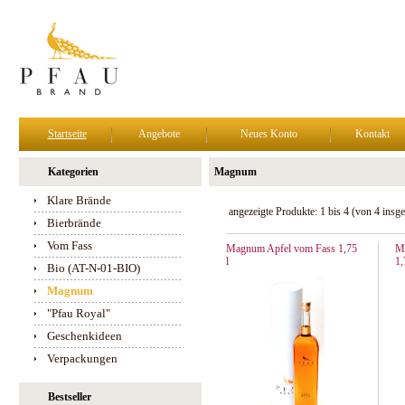
Startseite
Angebote
Neues Konto
Kontakt
Kategorien
Magnum
Klare Brände
angezeigte Produkte:
1
bis
4
(von
4
insge
Bierbrände
Vom Fass
Magnum Apfel vom Fass 1,75
M
l
1,
Bio (AT-N-01-BIO)
Magnum
"Pfau Royal"
Geschenkideen
Verpackungen
Bestseller