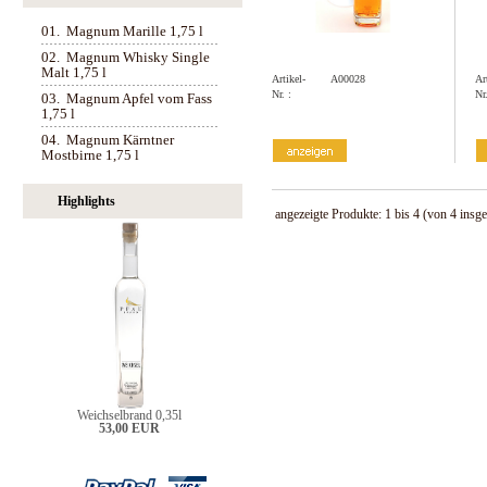
01.
Magnum Marille 1,75 l
02.
Magnum Whisky Single
Malt 1,75 l
Artikel-
A00028
Ar
Nr. :
Nr.
03.
Magnum Apfel vom Fass
1,75 l
04.
Magnum Kärntner
Mostbirne 1,75 l
Highlights
angezeigte Produkte:
1
bis
4
(von
4
insge
Weichselbrand 0,35l
53,00 EUR