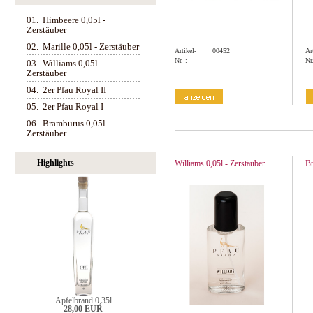
01.
Himbeere 0,05l -
Zerstäuber
02.
Marille 0,05l - Zerstäuber
Artikel-
00452
Ar
Nr. :
Nr.
03.
Williams 0,05l -
Zerstäuber
04.
2er Pfau Royal II
05.
2er Pfau Royal I
06.
Bramburus 0,05l -
Zerstäuber
Highlights
Williams 0,05l - Zerstäuber
Br
Apfelbrand 0,35l
28,00 EUR