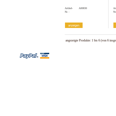
Artikel-
A00830
Ar
Nr. :
Nr.
angezeigte Produkte:
1
bis
6
(von
6
insge