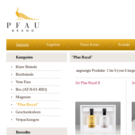
Startseite
Angebote
Neues Konto
Kontakt
Kategorien
"Pfau Royal"
Klare Brände
angezeigte Produkte:
1
bis
6
(von
6
insge
Bierbrände
Vom Fass
2er Pfau Royal II
2e
Bio (AT-N-01-BIO)
Magnum
"Pfau Royal"
Geschenkideen
Verpackungen
Bestseller