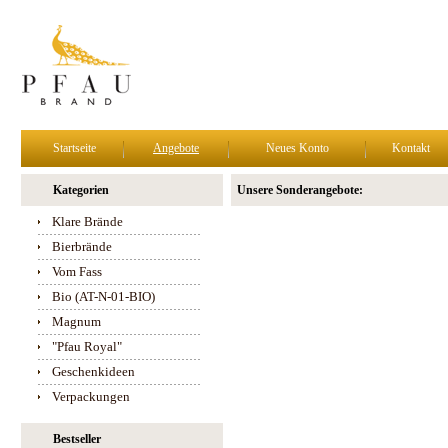
Startseite
Angebote
Neues Konto
Kontakt
Kategorien
Unsere Sonderangebote:
Klare Brände
Bierbrände
Vom Fass
Bio (AT-N-01-BIO)
Magnum
"Pfau Royal"
Geschenkideen
Verpackungen
Bestseller