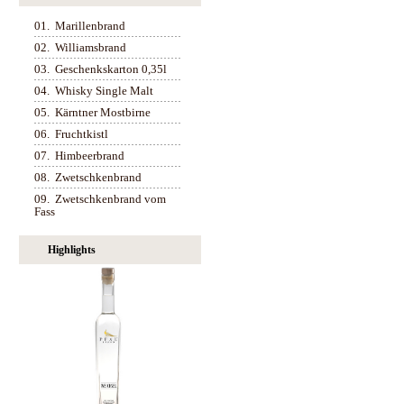
01.
Marillenbrand
02.
Williamsbrand
03.
Geschenkskarton 0,35l
04.
Whisky Single Malt
05.
Kärntner Mostbirne
06.
Fruchtkistl
07.
Himbeerbrand
08.
Zwetschkenbrand
09.
Zwetschkenbrand vom
Fass
Highlights