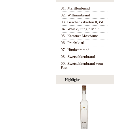
01.
Marillenbrand
02.
Williamsbrand
03.
Geschenkskarton 0,35l
04.
Whisky Single Malt
05.
Kärntner Mostbirne
06.
Fruchtkistl
07.
Himbeerbrand
08.
Zwetschkenbrand
09.
Zwetschkenbrand vom
Fass
Highlights