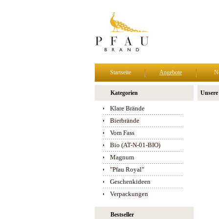
Startseite
Angebote
N
Kategorien
Unsere
Klare Brände
Bierbrände
Vom Fass
Bio (AT-N-01-BIO)
Magnum
"Pfau Royal"
Geschenkideen
Verpackungen
Bestseller