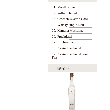
01.
Marillenbrand
02.
Williamsbrand
03.
Geschenkskarton 0,35l
04.
Whisky Single Malt
05.
Kärntner Mostbirne
06.
Fruchtkistl
07.
Himbeerbrand
08.
Zwetschkenbrand
09.
Zwetschkenbrand vom
Fass
Highlights