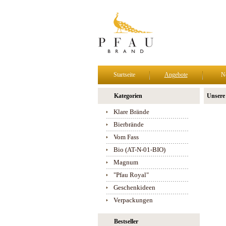
Startseite
Angebote
N
Kategorien
Unsere
Klare Brände
Bierbrände
Vom Fass
Bio (AT-N-01-BIO)
Magnum
"Pfau Royal"
Geschenkideen
Verpackungen
Bestseller