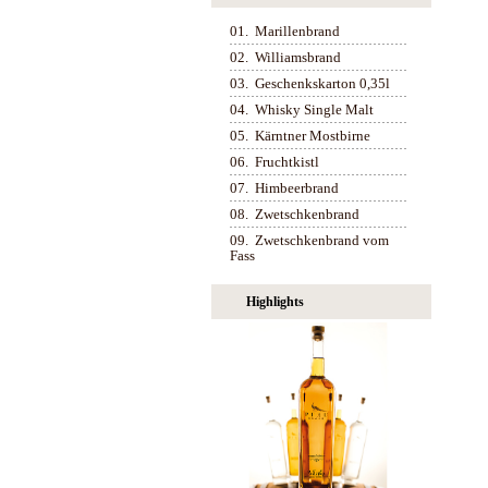
01.
Marillenbrand
02.
Williamsbrand
03.
Geschenkskarton 0,35l
04.
Whisky Single Malt
05.
Kärntner Mostbirne
06.
Fruchtkistl
07.
Himbeerbrand
08.
Zwetschkenbrand
09.
Zwetschkenbrand vom
Fass
Highlights