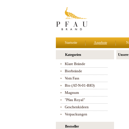
Startseite
Angebote
N
Kategorien
Unsere
Klare Brände
Bierbrände
Vom Fass
Bio (AT-N-01-BIO)
Magnum
"Pfau Royal"
Geschenkideen
Verpackungen
Bestseller