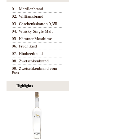
01.
Marillenbrand
02.
Williamsbrand
03.
Geschenkskarton 0,35l
04.
Whisky Single Malt
05.
Kärntner Mostbirne
06.
Fruchtkistl
07.
Himbeerbrand
08.
Zwetschkenbrand
09.
Zwetschkenbrand vom
Fass
Highlights