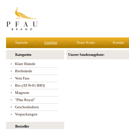
Startseite
Angebote
Neues Konto
Kontakt
Kategorien
Unsere Sonderangebote:
Klare Brände
Bierbrände
Vom Fass
Bio (AT-N-01-BIO)
Magnum
"Pfau Royal"
Geschenkideen
Verpackungen
Bestseller