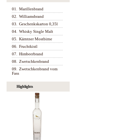
01.
Marillenbrand
02.
Williamsbrand
03.
Geschenkskarton 0,35l
04.
Whisky Single Malt
05.
Kärntner Mostbirne
06.
Fruchtkistl
07.
Himbeerbrand
08.
Zwetschkenbrand
09.
Zwetschkenbrand vom
Fass
Highlights