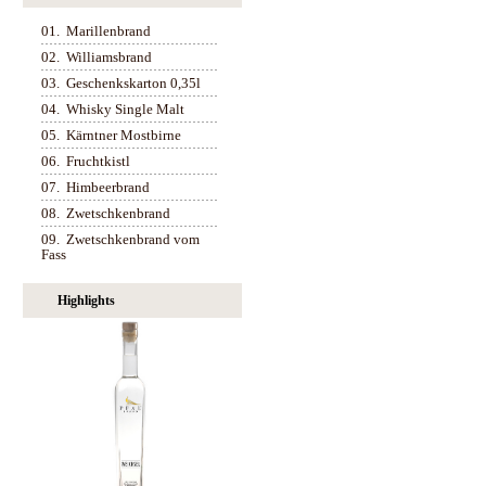
01.
Marillenbrand
02.
Williamsbrand
03.
Geschenkskarton 0,35l
04.
Whisky Single Malt
05.
Kärntner Mostbirne
06.
Fruchtkistl
07.
Himbeerbrand
08.
Zwetschkenbrand
09.
Zwetschkenbrand vom
Fass
Highlights