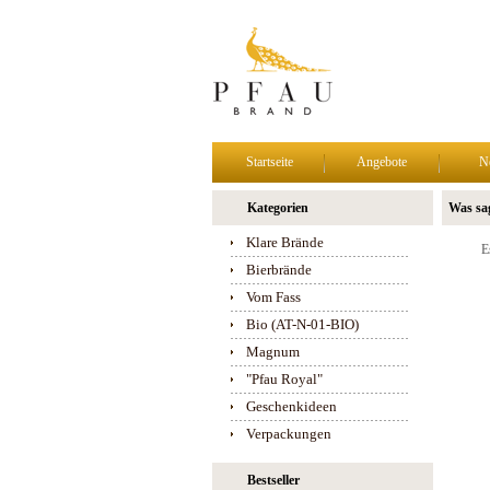
Startseite
Angebote
N
Kategorien
Was sa
Klare Brände
E
Bierbrände
Vom Fass
Bio (AT-N-01-BIO)
Magnum
"Pfau Royal"
Geschenkideen
Verpackungen
Bestseller