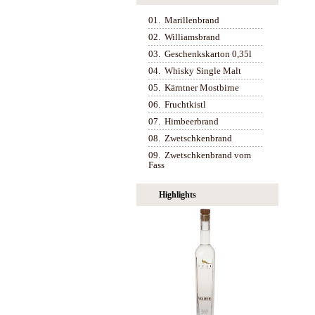
01.
Marillenbrand
02.
Williamsbrand
03.
Geschenkskarton 0,35l
04.
Whisky Single Malt
05.
Kärntner Mostbirne
06.
Fruchtkistl
07.
Himbeerbrand
08.
Zwetschkenbrand
09.
Zwetschkenbrand vom
Fass
Highlights