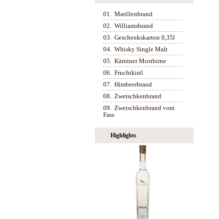
01.
Marillenbrand
02.
Williamsbrand
03.
Geschenkskarton 0,35l
04.
Whisky Single Malt
05.
Kärntner Mostbirne
06.
Fruchtkistl
07.
Himbeerbrand
08.
Zwetschkenbrand
09.
Zwetschkenbrand vom
Fass
Highlights