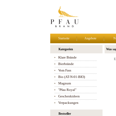
Startseite
Angebote
N
Kategorien
Was sa
Klare Brände
E
Bierbrände
Vom Fass
Bio (AT-N-01-BIO)
Magnum
"Pfau Royal"
Geschenkideen
Verpackungen
Bestseller