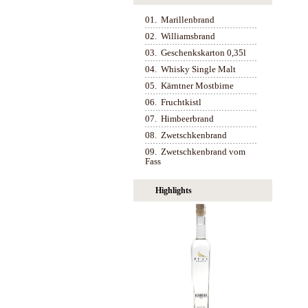
01.
Marillenbrand
02.
Williamsbrand
03.
Geschenkskarton 0,35l
04.
Whisky Single Malt
05.
Kärntner Mostbirne
06.
Fruchtkistl
07.
Himbeerbrand
08.
Zwetschkenbrand
09.
Zwetschkenbrand vom
Fass
Highlights