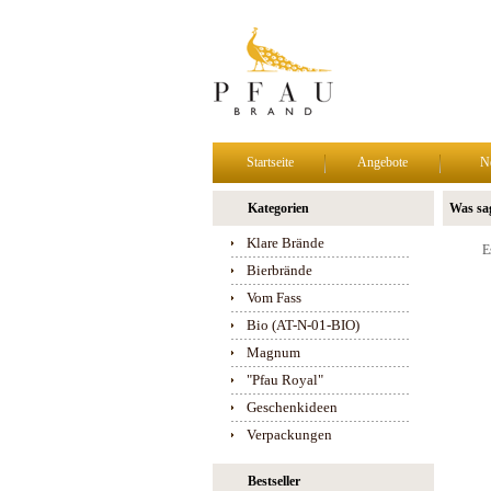
Startseite
Angebote
N
Kategorien
Was sa
Klare Brände
E
Bierbrände
Vom Fass
Bio (AT-N-01-BIO)
Magnum
"Pfau Royal"
Geschenkideen
Verpackungen
Bestseller