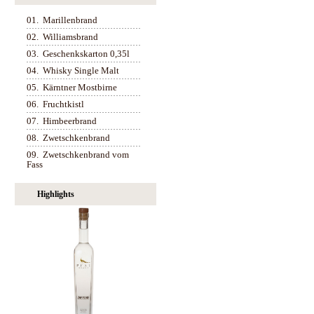
01.
Marillenbrand
02.
Williamsbrand
03.
Geschenkskarton 0,35l
04.
Whisky Single Malt
05.
Kärntner Mostbirne
06.
Fruchtkistl
07.
Himbeerbrand
08.
Zwetschkenbrand
09.
Zwetschkenbrand vom
Fass
Highlights