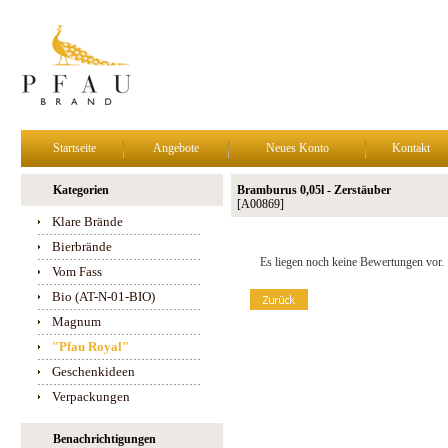
Startseite
Angebote
Neues Konto
Kontakt
Kategorien
Bramburus 0,05l - Zerstäuber
[A00869]
Klare Brände
Bierbrände
Es liegen noch keine Bewertungen vor.
Vom Fass
Bio (AT-N-01-BIO)
Magnum
"Pfau Royal"
Geschenkideen
Verpackungen
Benachrichtigungen