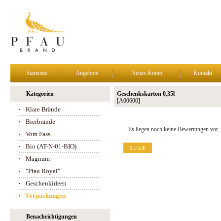
Startseite
Angebote
Neues Konto
Kontakt
Kategorien
Geschenkskarton 0,35l
[A00600]
Klare Brände
Bierbrände
Es liegen noch keine Bewertungen vor.
Vom Fass
Bio (AT-N-01-BIO)
Magnum
"Pfau Royal"
Geschenkideen
Verpackungen
Benachrichtigungen