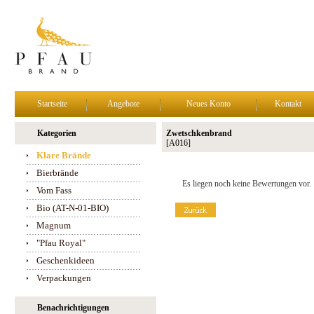
Startseite
Angebote
Neues Konto
Kontakt
Kategorien
Zwetschkenbrand
[A016]
Klare Brände
Bierbrände
Es liegen noch keine Bewertungen vor.
Vom Fass
Bio (AT-N-01-BIO)
Magnum
"Pfau Royal"
Geschenkideen
Verpackungen
Benachrichtigungen