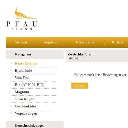
Startseite
Angebote
Neues Konto
Kontakt
Kategorien
Zwetschkenbrand
[A016]
Klare Brände
Bierbrände
Es liegen noch keine Bewertungen vor.
Vom Fass
Bio (AT-N-01-BIO)
Magnum
"Pfau Royal"
Geschenkideen
Verpackungen
Benachrichtigungen