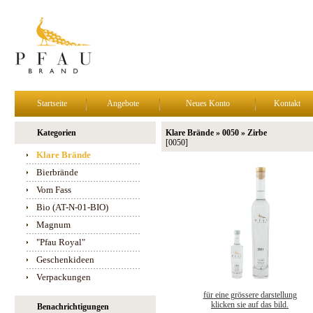
Startseite
Angebote
Neues Konto
Kontakt
Kategorien
Klare Brände » 0050 » Zirbe
[0050]
Klare Brände
Bierbrände
Vom Fass
Bio (AT-N-01-BIO)
Magnum
"Pfau Royal"
Geschenkideen
Verpackungen
für eine grössere darstellung
klicken sie auf das bild.
Benachrichtigungen