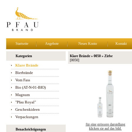
Startseite
Angebote
Neues Konto
Kontakt
Kategorien
Klare Brände » 0050 » Zirbe
[0050]
Klare Brände
Bierbrände
Vom Fass
Bio (AT-N-01-BIO)
Magnum
"Pfau Royal"
Geschenkideen
Verpackungen
für eine grössere darstellung
klicken sie auf das bild.
Benachrichtigungen