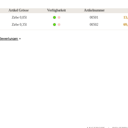
Artikel Grösse
Verfügbarkeit
Artikelnummer
Zirbe 0,05l
00501
13
Zirbe 0,35l
00502
69