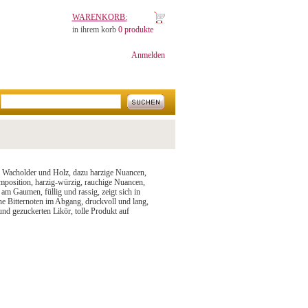
WARENKORB:
in ihrem korb
0 produkte
Anmelden
 an Wacholder und Holz, dazu harzige Nuancen,
omposition, harzig-würzig, rauchige Nuancen,
am Gaumen, füllig und rassig, zeigt sich in
ne Bitternoten im Abgang, druckvoll und lang,
nd gezuckerten Likör, tolle Produkt auf