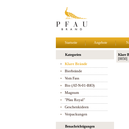
Startseite
Angebote
N
Kategorien
Klare B
[0050]
Klare Brände
Bierbrände
Vom Fass
Bio (AT-N-01-BIO)
Magnum
"Pfau Royal"
Geschenkideen
Verpackungen
Benachrichtigungen