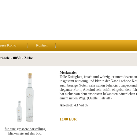
eues Konto
Kontakt
rände » 0050 » Zirbe
Merkmale:
Tolle Duftigkeit, frisch und würzig, erinnert dezent
insgesamt reintönig und klar in der Nase / schöne K
auch beerige Noten, sehr schön balanciert, zupackend 
eleganter Form, Alkohol sehr schön eingebunden, fei
hat nichts von dem ansonsten bekannten bäuerlichen u
einem neuen Weg. (Quelle: Falstaff)
Alkohol:
43 Vol %
13,00 EUR
für eine grössere darstellung
klicken sie auf das bild.