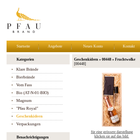
Startseite
Angebote
Neues Konto
Kontakt
Kategorien
Geschenkideen » 00448 » Fruchtwolke
[00448]
Klare Brände
Bierbrände
Vom Fass
Bio (AT-N-01-BIO)
Magnum
"Pfau Royal"
Geschenkideen
Verpackungen
für eine grössere darstellung
klicken sie auf das bild.
Benachrichtigungen