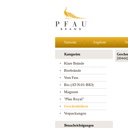
Startseite
Angebote
N
Kategorien
Gesche
[00444]
Klare Brände
Bierbrände
Vom Fass
Bio (AT-N-01-BIO)
Magnum
"Pfau Royal"
Geschenkideen
Verpackungen
Benachrichtigungen