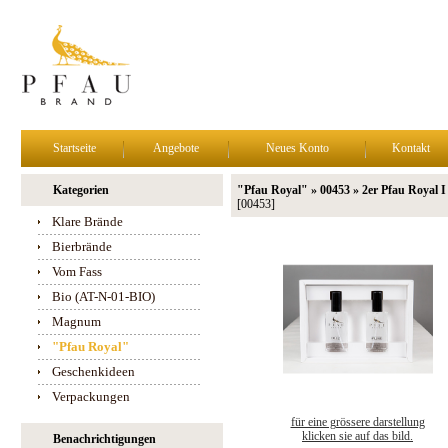
Startseite
Angebote
Neues Konto
Kontakt
Kategorien
"Pfau Royal" » 00453 » 2er Pfau Royal I
[00453]
Klare Brände
Bierbrände
Vom Fass
Bio (AT-N-01-BIO)
Magnum
"Pfau Royal"
Geschenkideen
Verpackungen
für eine grössere darstellung
klicken sie auf das bild.
Benachrichtigungen