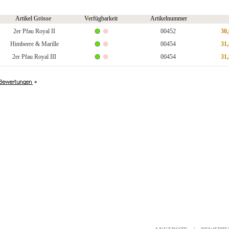
Artikel Grösse
Verfügbarkeit
Artikelnummer
2er Pfau Royal II
00452
30
Himbeere & Marille
00454
31
2er Pfau Royal III
00454
31