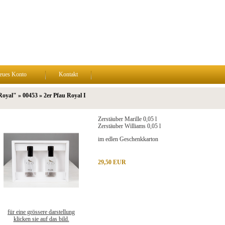
eues Konto
Kontakt
oyal" » 00453 » 2er Pfau Royal I
Zerstäuber Marille 0,05 l
Zerstäuber Williams 0,05 l
im edlen Geschenkkarton
29,50 EUR
für eine grössere darstellung
klicken sie auf das bild.