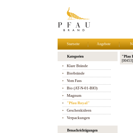
Startseite
Angebote
N
Kategorien
"Pfau R
[00453]
Klare Brände
Bierbrände
Vom Fass
Bio (AT-N-01-BIO)
Magnum
"Pfau Royal"
Geschenkideen
Verpackungen
Benachrichtigungen