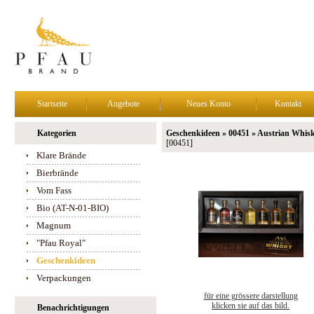
Startseite
Angebote
Neues Konto
Kontakt
Kategorien
Geschenkideen » 00451 » Austrian Whis
[00451]
Klare Brände
Bierbrände
Vom Fass
Bio (AT-N-01-BIO)
Magnum
"Pfau Royal"
Geschenkideen
Verpackungen
für eine grössere darstellung
klicken sie auf das bild.
Benachrichtigungen