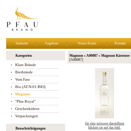
Startseite
Angebote
Neues Konto
Kontakt
Kategorien
Magnum » A00087 » Magnum Kärntner Mo
[A00087]
Klare Brände
Bierbrände
Vom Fass
Bio (AT-N-01-BIO)
Magnum
"Pfau Royal"
Geschenkideen
Verpackungen
für eine grössere darstellung
klicken sie auf das bild.
Benachrichtigungen