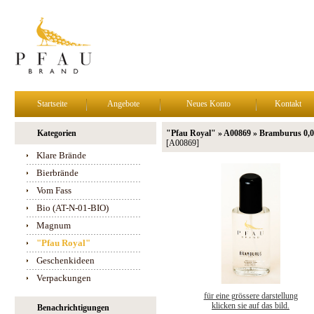
Startseite
Angebote
Neues Konto
Kontakt
Kategorien
"Pfau Royal" » A00869 » Bramburus 0,05
[A00869]
Klare Brände
Bierbrände
Vom Fass
Bio (AT-N-01-BIO)
Magnum
"Pfau Royal"
Geschenkideen
Verpackungen
für eine grössere darstellung
klicken sie auf das bild.
Benachrichtigungen