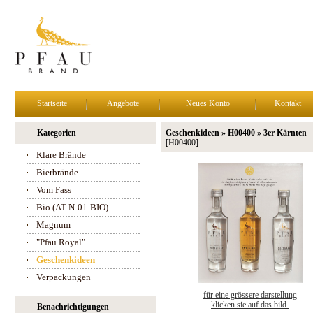
Startseite
Angebote
Neues Konto
Kontakt
Kategorien
Geschenkideen » H00400 » 3er Kärnten
[H00400]
Klare Brände
Bierbrände
Vom Fass
Bio (AT-N-01-BIO)
Magnum
"Pfau Royal"
Geschenkideen
Verpackungen
für eine grössere darstellung
klicken sie auf das bild.
Benachrichtigungen