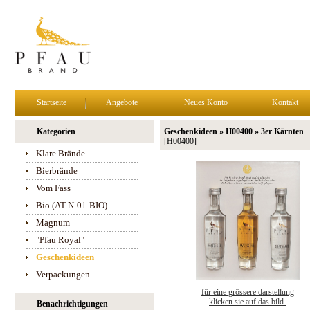
Startseite
Angebote
Neues Konto
Kontakt
Kategorien
Geschenkideen » H00400 » 3er Kärnten
[H00400]
Klare Brände
Bierbrände
Vom Fass
Bio (AT-N-01-BIO)
Magnum
"Pfau Royal"
Geschenkideen
Verpackungen
für eine grössere darstellung
klicken sie auf das bild.
Benachrichtigungen