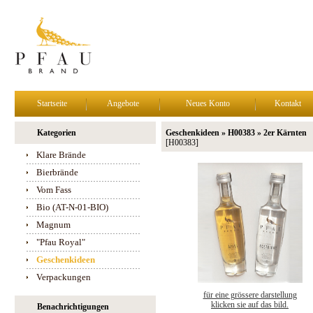
Startseite
Angebote
Neues Konto
Kontakt
Kategorien
Geschenkideen » H00383 » 2er Kärnten
[H00383]
Klare Brände
Bierbrände
Vom Fass
Bio (AT-N-01-BIO)
Magnum
"Pfau Royal"
Geschenkideen
Verpackungen
für eine grössere darstellung
klicken sie auf das bild.
Benachrichtigungen