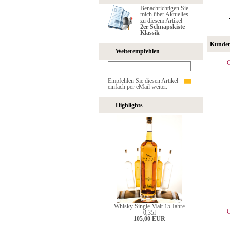
Benachrichtigen Sie
mich über Aktuelles
zu diesem Artikel
2er Schnapskiste
Klassik
Kunden,
Weiterempfehlen
G
Empfehlen Sie diesen Artikel
einfach per eMail weiter.
Highlights
Whisky Single Malt 15 Jahre
G
0,35l
105,00 EUR