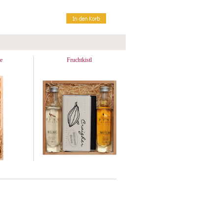
e
Fruchtkistl