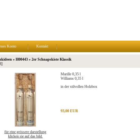
eues Konto
Kontakt
kideen » H00443 » 2er Schnapskiste Klassik
3]
Marille 0,35 l
Williams 0,35 l
in der stilvollen Holzbox
93,00 EUR
für eine grössere darstellung
klicken sie auf das bild.