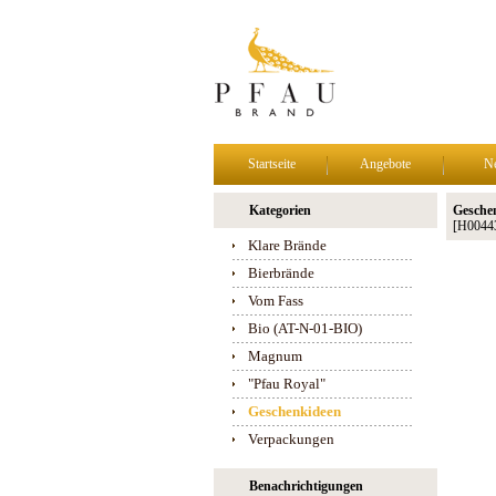
Startseite
Angebote
N
Kategorien
Geschen
[H0044
Klare Brände
Bierbrände
Vom Fass
Bio (AT-N-01-BIO)
Magnum
"Pfau Royal"
Geschenkideen
Verpackungen
Benachrichtigungen