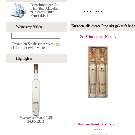
Benachrichtigen Sie
mich über Aktuelles
zu diesem Artikel
Fruchtkistl
Kunden, die dieses Produkt gekauft hab
Weiterempfehlen
2er Schnapskiste Klassik
Empfehlen Sie diesen Artikel
einfach per eMail weiter.
Highlights
Zwetschkenbrand 0,35l
36,00 EUR
Magnum Kärntner Mostbirne
1,75 l