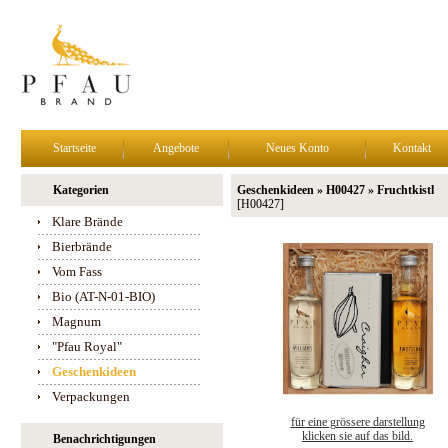
Startseite
Angebote
Neues Konto
Kontakt
Kategorien
Geschenkideen » H00427 » Fruchtkistl
[H00427]
Klare Brände
Bierbrände
Vom Fass
Bio (AT-N-01-BIO)
Magnum
"Pfau Royal"
Geschenkideen
Verpackungen
für eine grössere darstellung
klicken sie auf das bild.
Benachrichtigungen