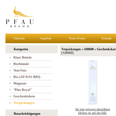
Startseite
Angebote
Neues Konto
Kontakt
Kategorien
Verpackungen » A00600 » Geschenkskart
[A00600]
Klare Brände
Bierbrände
Vom Fass
Bio (AT-N-01-BIO)
Magnum
"Pfau Royal"
Geschenkideen
Verpackungen
für eine grössere darstellung
klicken sie auf das bild.
Benachrichtigungen