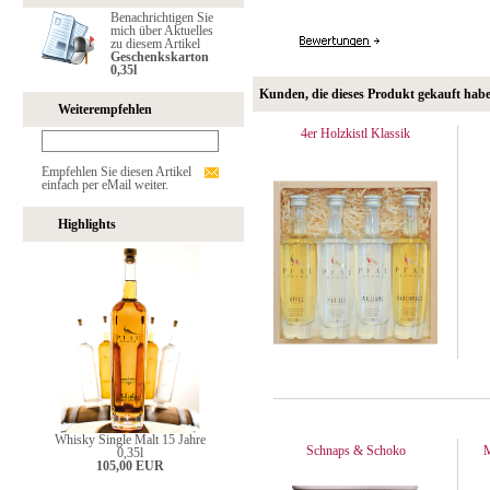
Benachrichtigen Sie
mich über Aktuelles
zu diesem Artikel
Geschenkskarton
0,35l
Kunden, die dieses Produkt gekauft hab
Weiterempfehlen
4er Holzkistl Klassik
Empfehlen Sie diesen Artikel
einfach per eMail weiter.
Highlights
Whisky Single Malt 15 Jahre
Schnaps & Schoko
M
0,35l
105,00 EUR