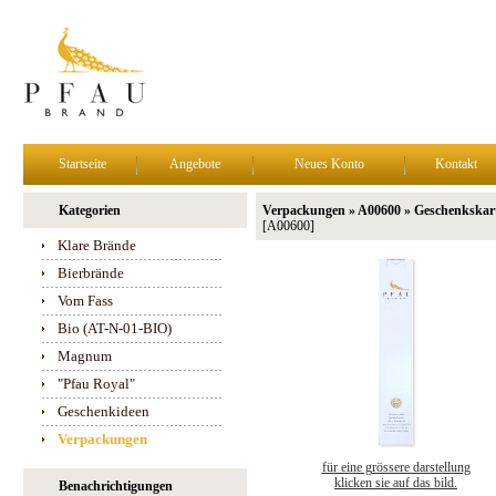
Startseite
Angebote
Neues Konto
Kontakt
Kategorien
Verpackungen » A00600 » Geschenkskart
[A00600]
Klare Brände
Bierbrände
Vom Fass
Bio (AT-N-01-BIO)
Magnum
"Pfau Royal"
Geschenkideen
Verpackungen
für eine grössere darstellung
klicken sie auf das bild.
Benachrichtigungen