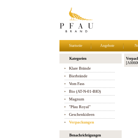
Startseite
Angebote
N
Kategorien
Verpac
[A0060
Klare Brände
Bierbrände
Vom Fass
Bio (AT-N-01-BIO)
Magnum
"Pfau Royal"
Geschenkideen
Verpackungen
Benachrichtigungen