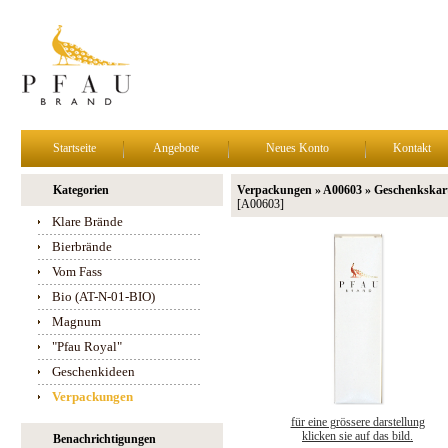
Startseite
Angebote
Neues Konto
Kontakt
Kategorien
Verpackungen » A00603 » Geschenkskart
[A00603]
Klare Brände
Bierbrände
Vom Fass
Bio (AT-N-01-BIO)
Magnum
"Pfau Royal"
Geschenkideen
Verpackungen
für eine grössere darstellung
klicken sie auf das bild.
Benachrichtigungen