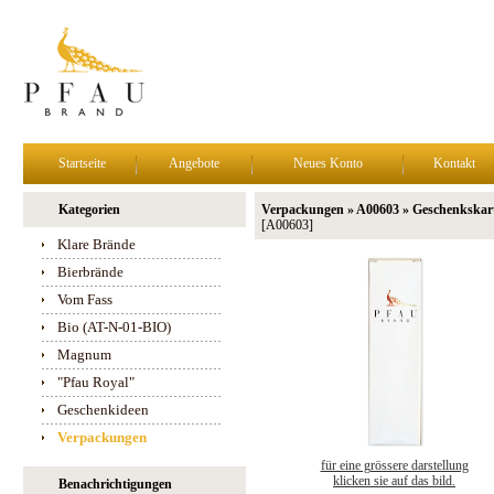
Startseite
Angebote
Neues Konto
Kontakt
Kategorien
Verpackungen » A00603 » Geschenkskart
[A00603]
Klare Brände
Bierbrände
Vom Fass
Bio (AT-N-01-BIO)
Magnum
"Pfau Royal"
Geschenkideen
Verpackungen
für eine grössere darstellung
klicken sie auf das bild.
Benachrichtigungen