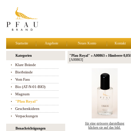
Startseite
Angebote
Neues Konto
Kontakt
Kategorien
"Pfau Royal" » A00863 » Himbeere 0,05l
[A00863]
Klare Brände
Bierbrände
Vom Fass
Bio (AT-N-01-BIO)
Magnum
"Pfau Royal"
Geschenkideen
Verpackungen
für eine grössere darstellung
klicken sie auf das bild.
Benachrichtigungen