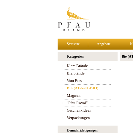
Startseite
Angebote
N
Kategorien
Bio (A
Klare Brände
Bierbrände
Vom Fass
Bio (AT-N-01-BIO)
Magnum
"Pfau Royal"
Geschenkideen
Verpackungen
Benachrichtigungen