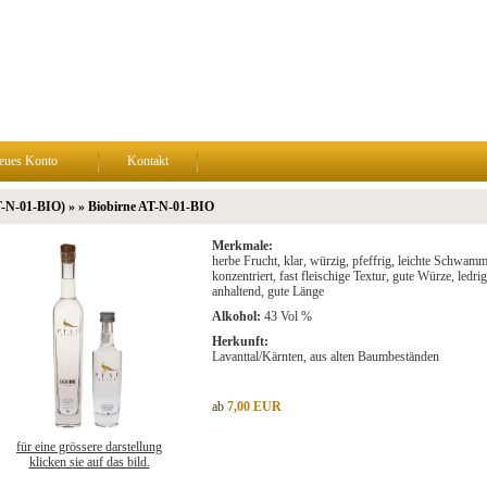
eues Konto
Kontakt
T-N-01-BIO) » » Biobirne AT-N-01-BIO
Merkmale:
herbe Frucht, klar, würzig, pfeffrig, leichte Schwam
konzentriert, fast fleischige Textur, gute Würze, ledrig
anhaltend, gute Länge
Alkohol:
43 Vol %
Herkunft:
Lavanttal/Kärnten, aus alten Baumbeständen
ab
7,00 EUR
für eine grössere darstellung
klicken sie auf das bild.