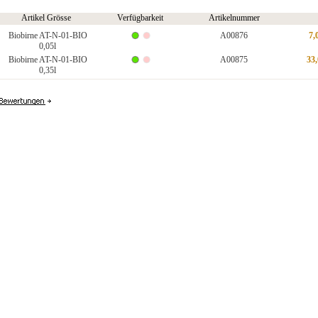
Artikel Grösse
Verfügbarkeit
Artikelnummer
Biobirne AT-N-01-BIO
A00876
7,
0,05l
Biobirne AT-N-01-BIO
A00875
33
0,35l