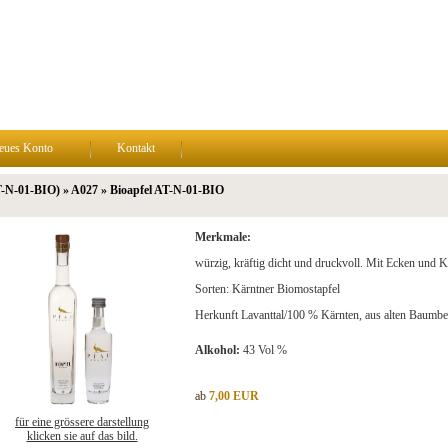
eues Konto
Kontakt
T-N-01-BIO) » A027 » Bioapfel AT-N-01-BIO
Merkmale:
würzig, kräftig dicht und druckvoll. Mit Ecken und K
Sorten: Kärntner Biomostapfel
Herkunft Lavanttal/100 % Kärnten, aus alten Baumb
Alkohol:
43 Vol %
ab
7,00 EUR
für eine grössere darstellung
klicken sie auf das bild.