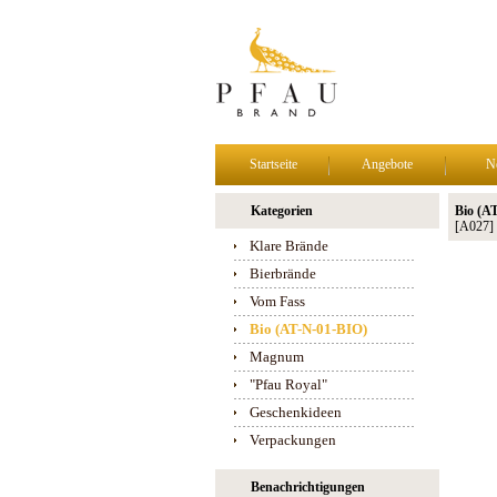
Startseite
Angebote
N
Kategorien
Bio (A
[A027]
Klare Brände
Bierbrände
Vom Fass
Bio (AT-N-01-BIO)
Magnum
"Pfau Royal"
Geschenkideen
Verpackungen
Benachrichtigungen