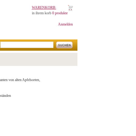
WARENKORB:
in ihrem korb
0 produkte
Anmelden
anten von alten Apfelsorten,
eständen