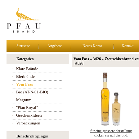
Startseite
Angebote
Neues Konto
Kontakt
Kategorien
Vom Fass » A026 » Zwetschkenbrand vo
[A026]
Klare Brände
Bierbrände
Vom Fass
Bio (AT-N-01-BIO)
Magnum
"Pfau Royal"
Geschenkideen
Verpackungen
für eine grössere darstellung
klicken sie auf das bild.
Benachrichtigungen