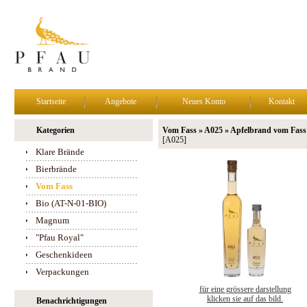
Startseite
Angebote
Neues Konto
Kontakt
Kategorien
Vom Fass » A025 » Apfelbrand vom Fass
[A025]
Klare Brände
Bierbrände
Vom Fass
Bio (AT-N-01-BIO)
Magnum
"Pfau Royal"
Geschenkideen
Verpackungen
für eine grössere darstellung
klicken sie auf das bild.
Benachrichtigungen