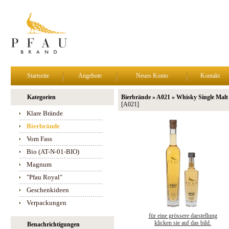
Startseite
Angebote
Neues Konto
Kontakt
Kategorien
Bierbrände » A021 » Whisky Single Malt
[A021]
Klare Brände
Bierbrände
Vom Fass
Bio (AT-N-01-BIO)
Magnum
"Pfau Royal"
Geschenkideen
Verpackungen
für eine grössere darstellung
klicken sie auf das bild.
Benachrichtigungen