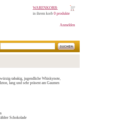
WARENKORB:
in ihrem korb
0 produkte
Anmelden
inwürzig-tabakig, jugendliche Whiskynote,
lzton, lang und sehr präsent am Gaumen
n
wählter Schokolade