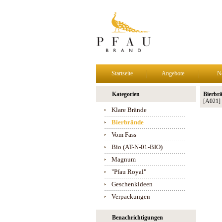
Startseite
Angebote
N
Kategorien
Bierbrä
[A021]
Klare Brände
Bierbrände
Vom Fass
Bio (AT-N-01-BIO)
Magnum
"Pfau Royal"
Geschenkideen
Verpackungen
Benachrichtigungen