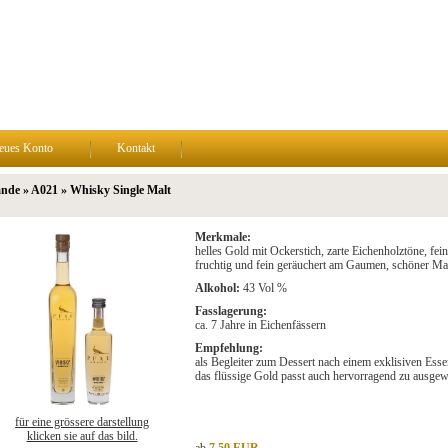
eues Konto
Kontakt
nde » A021 » Whisky Single Malt
Merkmale:
helles Gold mit Ockerstich, zarte Eichenholztöne, fe
fruchtig und fein geräuchert am Gaumen, schöner Ma
Alkohol:
43 Vol %
Fasslagerung:
ca. 7 Jahre in Eichenfässern
Empfehlung:
als Begleiter zum Dessert nach einem exklisiven Esse
das flüssige Gold passt auch hervorragend zu ausge
für eine grössere darstellung
klicken sie auf das bild.