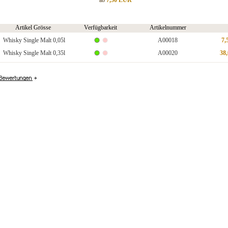
ab
7,50 EUR
Artikel Grösse
Verfügbarkeit
Artikelnummer
Whisky Single Malt 0,05l
A00018
7,
Whisky Single Malt 0,35l
A00020
38