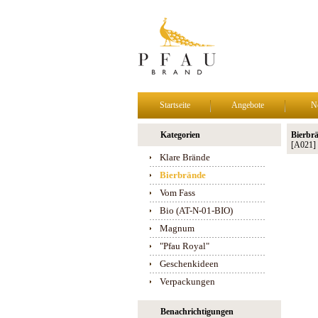
Startseite
Angebote
N
Kategorien
Bierbrä
[A021]
Klare Brände
Bierbrände
Vom Fass
Bio (AT-N-01-BIO)
Magnum
"Pfau Royal"
Geschenkideen
Verpackungen
Benachrichtigungen