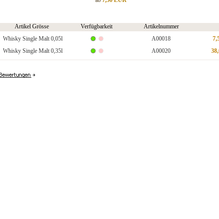
ab
7,50 EUR
Artikel Grösse
Verfügbarkeit
Artikelnummer
Whisky Single Malt 0,05l
A00018
7,
Whisky Single Malt 0,35l
A00020
38