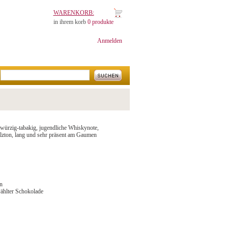
WARENKORB:
in ihrem korb
0 produkte
Anmelden
inwürzig-tabakig, jugendliche Whiskynote,
lzton, lang und sehr präsent am Gaumen
n
wählter Schokolade