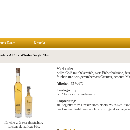
eues Konto
Kontakt
nde » A021 » Whisky Single Malt
Merkmale:
helles Gold mit Ockerstich, zarte Eichenholztöne, fe
fruchtig und fein geräuchert am Gaumen, schöner Ma
Alkohol:
43 Vol %
Fasslagerung:
ca. 7 Jahre in Eichenfässern
Empfehlung:
als Begleiter zum Dessert nach einem exklisiven Esse
das flüssige Gold passt auch hervorragend zu ausge
für eine grössere darstellung
klicken sie auf das bild.