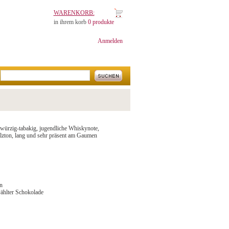
WARENKORB:
in ihrem korb
0 produkte
Anmelden
inwürzig-tabakig, jugendliche Whiskynote,
lzton, lang und sehr präsent am Gaumen
n
wählter Schokolade