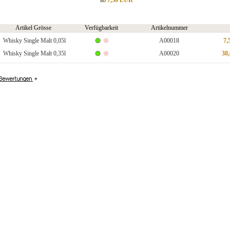
ab
7,50 EUR
Artikel Grösse
Verfügbarkeit
Artikelnummer
Whisky Single Malt 0,05l
A00018
7,
Whisky Single Malt 0,35l
A00020
38