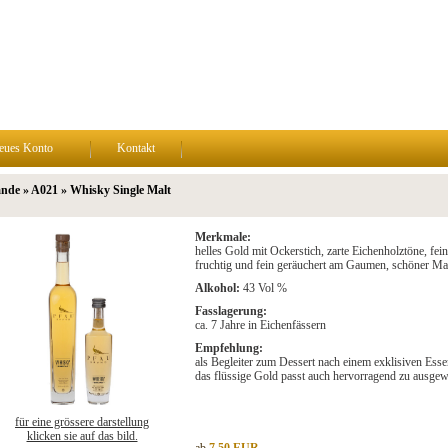
eues Konto
Kontakt
nde » A021 » Whisky Single Malt
Merkmale:
helles Gold mit Ockerstich, zarte Eichenholztöne, fe
fruchtig und fein geräuchert am Gaumen, schöner Ma
Alkohol:
43 Vol %
Fasslagerung:
ca. 7 Jahre in Eichenfässern
Empfehlung:
als Begleiter zum Dessert nach einem exklisiven Esse
das flüssige Gold passt auch hervorragend zu ausge
für eine grössere darstellung
klicken sie auf das bild.