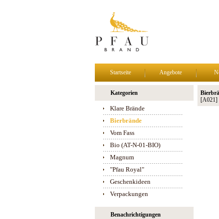
Startseite
Angebote
N
Kategorien
Bierbrä
[A021]
Klare Brände
Bierbrände
Vom Fass
Bio (AT-N-01-BIO)
Magnum
"Pfau Royal"
Geschenkideen
Verpackungen
Benachrichtigungen