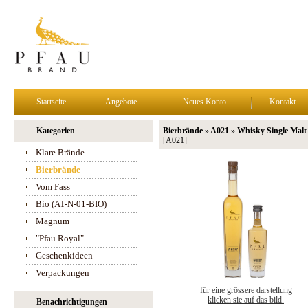
Startseite
Angebote
Neues Konto
Kontakt
Kategorien
Bierbrände » A021 » Whisky Single Malt
[A021]
Klare Brände
Bierbrände
Vom Fass
Bio (AT-N-01-BIO)
Magnum
"Pfau Royal"
Geschenkideen
Verpackungen
für eine grössere darstellung
klicken sie auf das bild.
Benachrichtigungen